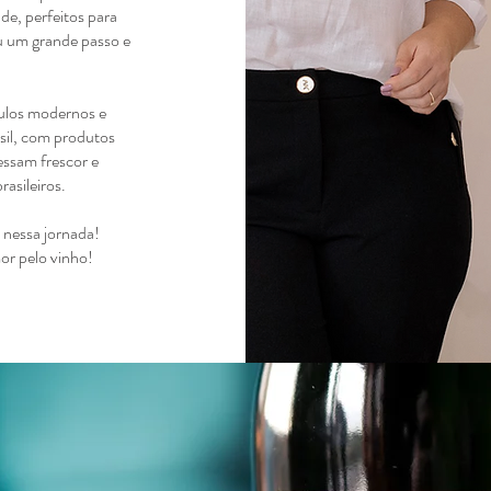
de, perfeitos para
u um grande passo e
.
tulos modernos e
asil, com produtos
essam frescor e
rasileiros.
 nessa jornada!
r pelo vinho!