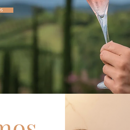
OS
mos