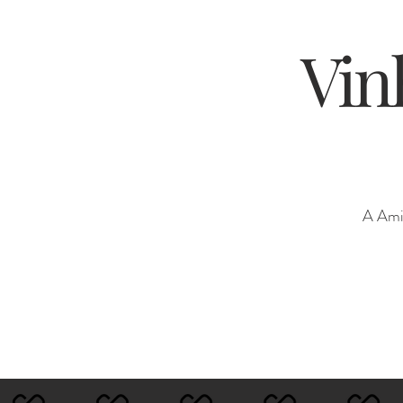
Vin
A Ami