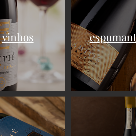
vinhos
espumant