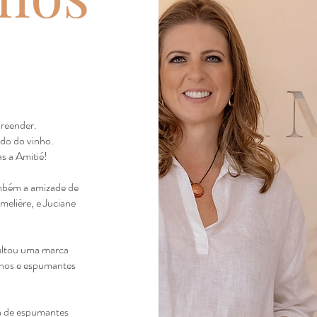
reender.
do do vinho.
as a Amitié!
ambém a amizade de
melière, e Juciane
ultou uma marca
inhos e espumantes
a de espumantes