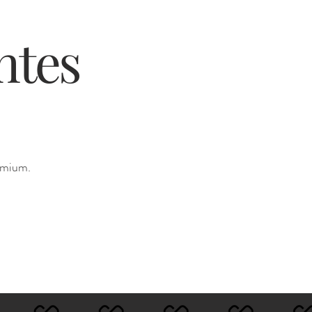
tes
emium.